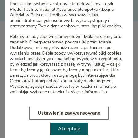
Wyślij
Podczas korzystania ze strony internetowej, my – czyli
Prudential International Assurance plc Spółka Akcyjna
Oddział w Polsce z siedzibą w Warszawie, jako
administrator danych osobowych, wykorzystujemy i
przetwarzamy Twoje dane osobowe, stosując pliki cookies.
Robimy to, aby zapewnić prawidłowe działanie strony oraz
zapewnić Ci bezpieczeństwo podczas jej przeglądania.
Dodatkowo, możemy również razem z partnerami, po
wyrażeniu przez Ciebie zgody, wykorzystywać pliki cookies
w celach analitycznych i marketingowych, w szczególności,
by wiedzieć jak korzystasz z naszej witryny i usług – dzięki
temu będziemy ją ulepszać, będziemy mogli określić, które
z naszych produktów i usług mogą być interesujące dla
Ciebie oraz trafniej dobrać komunikaty marketingowe.
Wyrażoną zgodę możesz wycofać w każdym momencie,
zmieniając wybrane ustawienia. Więcej informacji o
korzystaniu z plików cookies oraz o przetwarzaniu Twoich
danych osobowych, w tym o przysługujących Ci
uprawnieniach, znajdziesz w
Polityce cookies
Ustawienia zaawansowane
Wybierz „Akceptuję” i wyraź zgodę na używanie tych
plików cookies. Wybierz „Ustawienia zaawansowane”,
Akceptuję
jeśli wolisz wybrać rodzaje plików cookies, których
Wyjątkowe cechy ubezpieczeń
będziemy mogli używać.