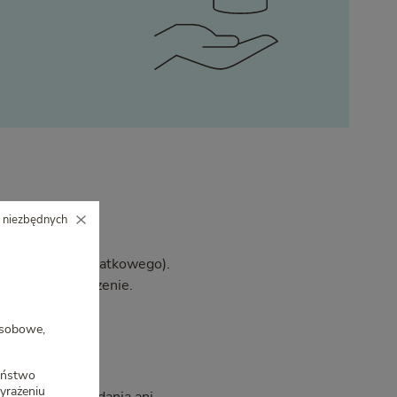
m niezbędnych
bezpieczenia dodatkowego).
wypłacimy świadczenie.
osobowe,
zeństwo
yrażeniu