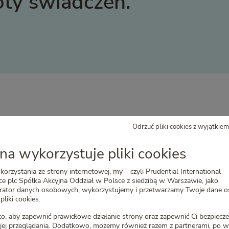
ty świadczeń.
iegów
Odrzuć pliki cookies z wyjątkie
na wykorzystuje pliki cookies
eracji i zabiegów (zgodnie z tabelą w ogólnych warunkach u
 otrzymasz od nas wsparcie – za każde takie zdarzenie również 
korzystania ze strony internetowej, my – czyli Prudential International
będzie to 3 000 zł.
e plc Spółka Akcyjna Oddział w Polsce z siedzibą w Warszawie, jako
trator danych osobowych, wykorzystujemy i przetwarzamy Twoje dane 
pliki cookies.
wnych badań i ankiety medycznej
o, aby zapewnić prawidłowe działanie strony oraz zapewnić Ci bezpiec
jej przeglądania. Dodatkowo, możemy również razem z partnerami, po w