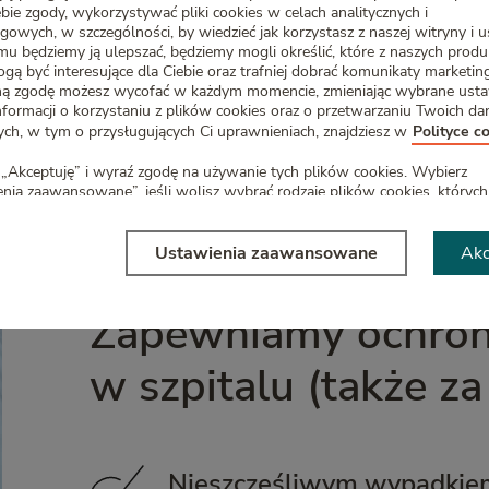
 zdecydujesz się przedłużyć ją na kolejny okres, nie poprosim
ebie zgody, wykorzystywać pliki cookies w celach analitycznych i
 stan zdrowia może się przez te lata zmienić – a Ty masz pewn
gowych, w szczególności, by wiedzieć jak korzystasz z naszej witryny i u
emu będziemy ją ulepszać, będziemy mogli określić, które z naszych prod
gą być interesujące dla Ciebie oraz trafniej dobrać komunikaty marketi
ą zgodę możesz wycofać w każdym momencie, zmieniając wybrane usta
talu lub operację?
nformacji o korzystaniu z plików cookies oraz o przetwarzaniu Twoich da
h, w tym o przysługujących Ci uprawnieniach, znajdziesz w
Polityce c
cie finansowe. Otrzymasz świadczenie za każdy dzień pobytu w
„Akceptuję” i wyraź zgodę na używanie tych plików cookies. Wybierz
nia pobytu) oraz 3% sumy ubezpieczenia dziennie (od 31. dnia p
nia zaawansowane”, jeśli wolisz wybrać rodzaje plików cookies, których
y mogli używać.
 chwili możesz zmienić ustawienia – szczegółowe informacje znajdziesz
Ustawienia zaawansowane
Akc
 cookies. To Ty decydujesz!
Zapewniamy ochronę,
w szpitalu (także za
Nieszczęśliwym wypadkie