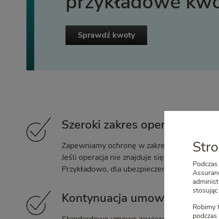
przykładowe kwo
Sprawdź kwoty
Szeroki zakres operacji i zab
Stro
Zapewniamy ochronę w zakresie ponad 760 op
Jeśli operacja nie znajduje się w tabeli, też
Podczas 
Przykładowo, dla ubezpieczenia na 30 000 zł 
Assuranc
adminis
stosując 
Kontynuacja umowy bez pono
Robimy t
podczas 