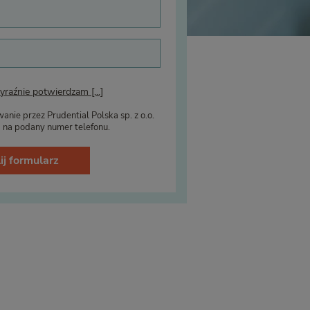
raźnie potwierdzam [...]
nie przez Prudential Polska sp. z o.o.
g na podany numer telefonu.
ij formularz