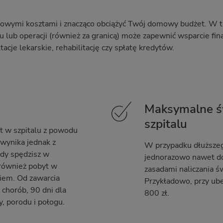
kowymi kosztami i znacząco obciążyć Twój domowy budżet. W tak
 lub operacji (również za granicą) może zapewnić wsparcie fi
acje lekarskie, rehabilitację czy spłatę kredytów.
Maksymalne św
szpitalu
t w szpitalu z powodu
 wynika jednak z
W przypadku dłuższeg
gdy spędzisz w
jednorazowo nawet do
 również pobyt w
zasadami naliczania św
giem. Od zawarcia
Przykładowo, przy ube
 chorób, 90 dni dla
800 zł.
y, porodu i połogu.