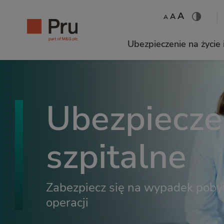
A
A
A
Ubezpieczenie na życie 
Ubezpiecze
szpitalne
Zabezpiecz się na wypadek pobyt
operacji