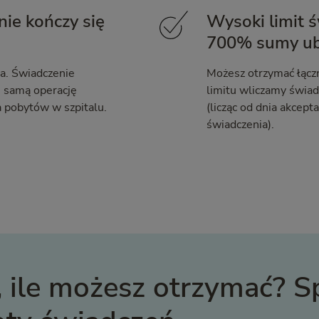
ie kończy się
Wysoki limit 
700% sumy ub
a. Świadczenie
Możesz otrzymać łącz
ę samą operację
limitu wliczamy świad
a pobytów w szpitalu.
(licząc od dnia akcep
świadczenia).
, ile możesz otrzymać? 