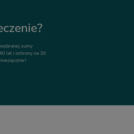
eczenie?
i wybranej sumy
0 lat i ochrony na 30
miesięcznie¹.