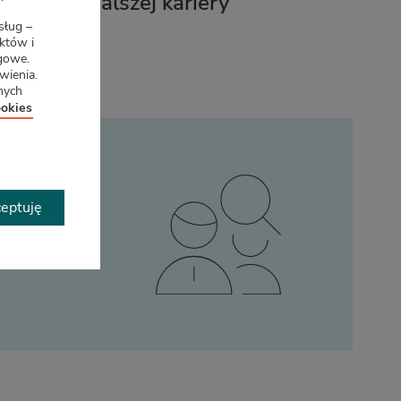
 rozwój dalszej kariery
sług –
uktów i
ngowe.
wienia.
nych
ookies
 w
eptuję