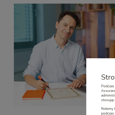
Stro
Podczas 
Assuranc
adminis
stosując 
Robimy t
podczas 