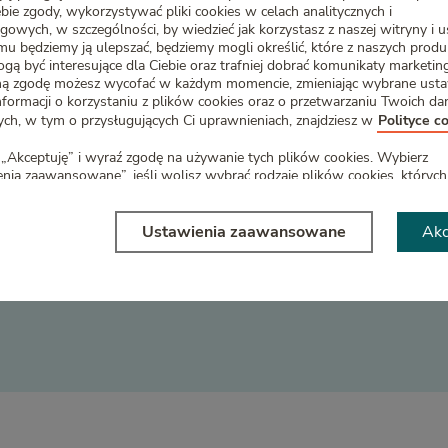
Zwiększysz swoje szanse na
ebie zgody, wykorzystywać pliki cookies w celach analitycznych i
gowych, w szczególności, by wiedzieć jak korzystasz z naszej witryny i u
emu będziemy ją ulepszać, będziemy mogli określić, które z naszych prod
gą być interesujące dla Ciebie oraz trafniej dobrać komunikaty marketi
ą zgodę możesz wycofać w każdym momencie, zmieniając wybrane usta
nformacji o korzystaniu z plików cookies oraz o przetwarzaniu Twoich da
h, w tym o przysługujących Ci uprawnieniach, znajdziesz w
Polityce c
„Akceptuję” i wyraź zgodę na używanie tych plików cookies. Wybierz
nia zaawansowane”, jeśli wolisz wybrać rodzaje plików cookies, których
łączyć?
y mogli używać.
 chwili możesz zmienić ustawienia – szczegółowe informacje znajdziesz
Ustawienia zaawansowane
Akc
 cookies. To Ty decydujesz!
y.