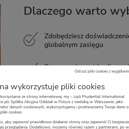
Dlaczego warto wyb
Zdobędziesz doświadczenie
globalnym zasięgu
Poznasz ekspertów finansó
Odrzuć pliki cookies z wyjątkie
innych dziedzin
na wykorzystuje pliki cookies
Doświadczysz, czym jest el
korzystania ze strony internetowej, my – czyli Prudential International
e plc Spółka Akcyjna Oddział w Polsce z siedzibą w Warszawie, jako
dostosowany do Twoich s
trator danych osobowych, wykorzystujemy i przetwarzamy Twoje dane 
pliki cookies.
o, aby zapewnić prawidłowe działanie strony oraz zapewnić Ci bezpiec
jej przeglądania. Dodatkowo, możemy również razem z partnerami, po w