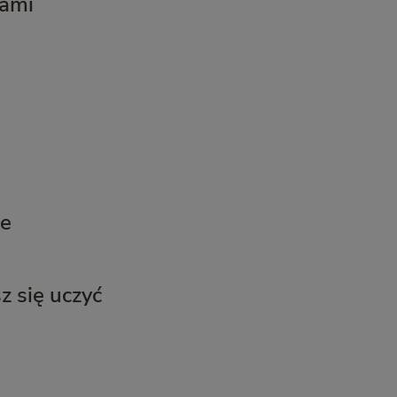
tami
je
z się uczyć