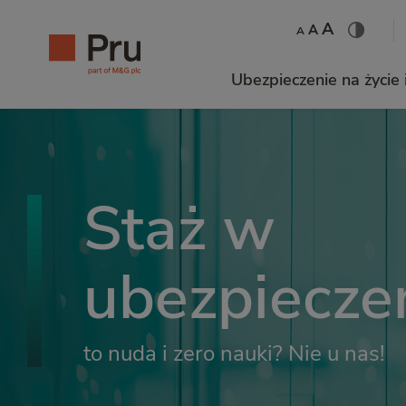
A
A
A
Ubezpieczenie na życie 
Staż w
ubezpiecze
to nuda i zero nauki? Nie u nas!