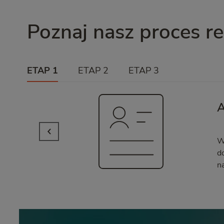
Poznaj nasz proces re
ETAP 1
ETAP 2
ETAP 3
A
W
d
n