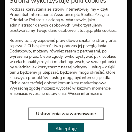
Strona wykorzystuje pliki cookies
Podczas korzystania ze strony internetowej, my – czyli
Dla Konsultantów
Prudential International Assurance plc Spółka Akcyjna
Oddział w Polsce z siedzibą w Warszawie, jako
administrator danych osobowych, wykorzystujemy i
Kontakt
przetwarzamy Twoje dane osobowe, stosując pliki cookies.
Robimy to, aby zapewnić prawidłowe działanie strony oraz
801 30 20 10
zapewnić Ci bezpieczeństwo podczas jej przeglądania.
Dodatkowo, możemy również razem z partnerami, po
+48 22 667 58 21
wyrażeniu przez Ciebie zgody, wykorzystywać pliki cookies
w celach analitycznych i marketingowych, w szczególności,
poniedziałek - piątek
by wiedzieć jak korzystasz z naszej witryny i usług – dzięki
godziny 9.00-18.00
temu będziemy ją ulepszać, będziemy mogli określić, które
z naszych produktów i usług mogą być interesujące dla
bok@pru.pl
Ciebie oraz trafniej dobrać komunikaty marketingowe.
Wyrażoną zgodę możesz wycofać w każdym momencie,
Oddziały i Konsultanci
zmieniając wybrane ustawienia. Więcej informacji o
korzystaniu z plików cookies oraz o przetwarzaniu Twoich
danych osobowych, w tym o przysługujących Ci
Ubezpieczenie na życie i zdrowie
uprawnieniach, znajdziesz w
Polityce cookies
Ustawienia zaawansowane
Wybierz „Akceptuję” i wyraź zgodę na używanie tych
plików cookies. Wybierz „Ustawienia zaawansowane”,
Strefa Klienta
Akceptuję
jeśli wolisz wybrać rodzaje plików cookies, których