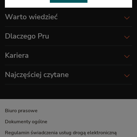
będziemy mogli używać.
Warto wiedzieć
W każdej chwili możesz zmienić ustawienia – szczegółowe
informacje znajdziesz w Polityce cookies. To Ty decydujesz!
Dlaczego Pru
Kariera
Najczęściej czytane
Biuro prasowe
Dokumenty ogólne
Regulamin świadczenia usług drogą elektroniczną