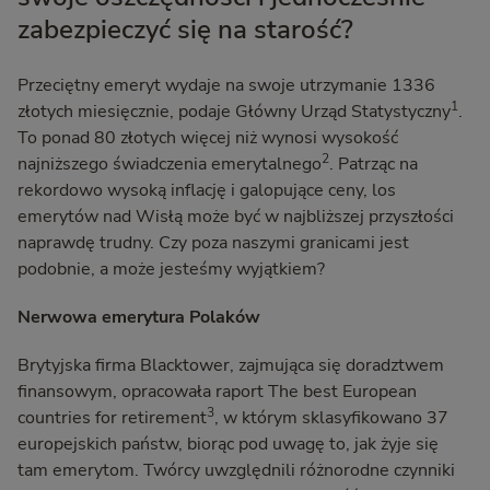
zabezpieczyć się na starość?
Przeciętny emeryt wydaje na swoje utrzymanie 1336
1
złotych miesięcznie, podaje Główny Urząd Statystyczny
.
To ponad 80 złotych więcej niż wynosi wysokość
2
najniższego świadczenia emerytalnego
. Patrząc na
rekordowo wysoką inflację i galopujące ceny, los
emerytów nad Wisłą może być w najbliższej przyszłości
naprawdę trudny. Czy poza naszymi granicami jest
podobnie, a może jesteśmy wyjątkiem?
Nerwowa emerytura Polaków
Brytyjska firma Blacktower, zajmująca się doradztwem
finansowym, opracowała raport The best European
3
countries for retirement
, w którym sklasyfikowano 37
europejskich państw, biorąc pod uwagę to, jak żyje się
tam emerytom. Twórcy uwzględnili różnorodne czynniki