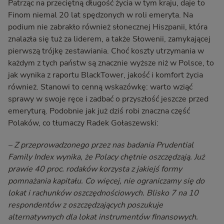
Patrząc na przeciętną długość życia w tym kraju, daje to
Finom niemal 20 lat spędzonych w roli emeryta. Na
podium nie zabrakło również słonecznej Hiszpanii, która
znalazła się tuż za liderem, a także Słowenii, zamykającej
pierwszą trójkę zestawiania. Choć koszty utrzymania w
każdym z tych państw są znacznie wyższe niż w Polsce, to
jak wynika z raportu BlackTower, jakość i komfort życia
również. Stanowi to cenną wskazówkę: warto wziąć
sprawy w swoje ręce i zadbać o przyszłość jeszcze przed
emeryturą. Podobnie jak już dziś robi znaczna część
Polaków, co tłumaczy Radek Gołaszewski:
– Z przeprowadzonego przez nas badania Prudential
Family Index wynika, że Polacy chętnie oszczędzają. Już
prawie 40 proc. rodaków korzysta z jakiejś formy
pomnażania kapitału. Co więcej, nie ograniczamy się do
lokat i rachunków oszczędnościowych. Blisko 7 na 10
respondentów z oszczędzających poszukuje
alternatywnych dla lokat instrumentów finansowych.