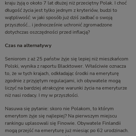
kraju żyją o około 7 lat dłużej niż przeciętny Polak. I choć
długość życia jest tylko jednym z kryteriów, budzi to
wątpliwość: w jaki sposób już dziś zadbać o swoją
przyszłość… i jednocześnie uchronić zgromadzone
dotychczas oszczędności przed inflacją?
Czas na alternatywy
Seniorom z aż 25 państw żyje się lepiej niż mieszkańcom
Polski, wynika z raportu Blacktower. Właściwie oznacza
to, że w tych krajach, odkładając środki na emeryturę
zgodnie z przyjętym regulacjami, ich obywatele mogą
liczyć na bardziej atrakcyjne warunki życia na emeryturze
niż nasi rodacy. I my w przyszłości.
Nasuwa się pytanie: skoro nie Polakom, to którym
emerytom żyje się najlepiej? Na pierwszym miejscu
rankingu uplasowali się Finowie. Obywatele Finlandii
mogą przejść na emeryturę już miesiąc po 62 urodzinach.