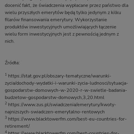
docenić fakt, że świadczenia wypłacane przez państwo dla
wielu przyszłych emerytów będą tylko jedynym z kilku
filarów finansowania emerytury. Wykorzystanie
produktów inwestycyjnych umożliwiających łączenie
wielu form inwestycyjnych jest z pewnością jednym z
nich.
Źródła:
1
https://stat.gov.pl/obszary-tematyczne/warunki-
zycia/dochody-wydatki-i-warunki-zycia-ludnosci/sytuacja-
gospodarstw-domowych-w-2020-r-w-swietle-badania-
budzetow-gospodarstw-domowych,3,20.html
2
https://www.zus.pl/swiadczenia/emerytury/kwoty-
najnizszych-swiadczen-emerytalno-rentowych
3
https://www.blacktowerfm.com/best-eu-countries-for-
retirement/
4
https://www.blacktowerfm.com/best-countries-for-