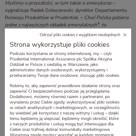
Myślimy o przyszłości, w tym także o emeryturze
–
sygnalizuje Radek Gołaszewski, dyrektor Departamentu
Rozwoju Produktów w Prudential. –
Choć Polska pobiera
4
jedne z najwyższych składek emerytalnych
, to
świadczenia wypłacane seniorom wciąż nie są wysokie, a
Odrzuć pliki cookies z wyjątkiem niezbędnych
przede wszystkim niewystarczające, by mogli prowadzić
Strona wykorzystuje pliki cookies
godne i spokojne życie. To mobilizuje Polaków do tego by
Podczas korzystania ze strony internetowej, my – czyli
na własną rękę szukać rozwiązań finansowych, które
Prudential International Assurance plc Spółka Akcyjna
zapewnią im godną jesień życia
– dodaje ekspert,
Oddział w Polsce z siedzibą w Warszawie, jako
odpowiedzialny także za wdrożenie i rozwój produktów
administrator danych osobowych, wykorzystujemy i
przetwarzamy Twoje dane osobowe, stosując pliki cookies.
inwestycyjnych, w tym PRU Inwestycja. To nowe
rozwiązanie w ofercie Prudential, opracowane z myślą o
Robimy to, aby zapewnić prawidłowe działanie strony oraz
klientach, poszukujących długoterminowych,
zapewnić Ci bezpieczeństwo podczas jej przeglądania.
Dodatkowo, możemy również razem z partnerami, po
alternatywnych sposobów na zainwestowanie wolnych
wyrażeniu przez Ciebie zgody, wykorzystywać pliki cookies
środków, jakie dotychczas lokowali w banku i w zamian za
w celach analitycznych i marketingowych, w szczególności,
wyższy potencjał zysku niż na lokatach są skłonni podjąć
by wiedzieć jak korzystasz z naszej witryny i usług – dzięki
temu będziemy ją ulepszać, będziemy mogli określić, które
ryzyko inwestycyjne. Jednocześnie nie posiadają czasu i
z naszych produktów i usług mogą być interesujące dla
odpowiedniej wiedzy by samodzielnie zainwestować w
Ciebie oraz trafniej dobrać komunikaty marketingowe.
rynek papierów wartościowych.
Wyrażoną zgodę możesz wycofać w każdym momencie,