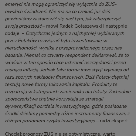
emeryci nie mogą ograniczyć się wyłącznie do ZUS-
owskich świadczeń. Nie ma na co czekać, już dziś
powinniśmy zastanowić się nad tym, jak zabezpieczyć
swoją przyszłość
– mówi Radek Gołaszewski i następnie
dodaje: –
Dotychczas jednym z najchętniej wybieranych
przez Polaków rozwiązań było inwestowanie w
nieruchomości, wynika z przeprowadzonego przez nas
badania. Niemal co czwarty respondent deklarował, że to
właśnie w ten sposób chce uchronić oszczędności przed
rosnącą inflacją. Jednak taka forma inwestycji wymaga od
razu sporych nakładów finansowych. Dziś Polacy chętniej
testują nowe formy lokowania kapitału. Produkty te
rozpatrują w kategoriach zamiennika dla lokaty. Zachodnie
społeczeństwa chętnie korzystają ze strategii
dywersyfikacji portfela inwestycyjnego, gdzie posiadane
środki dzielimy pomiędzy różne instrumenty finansowe, z
różnym poziomem ryzyka inwestycyjnego
– radzi ekspert.
Chociaż prognozy ZUS nie są optymistyczne, warto