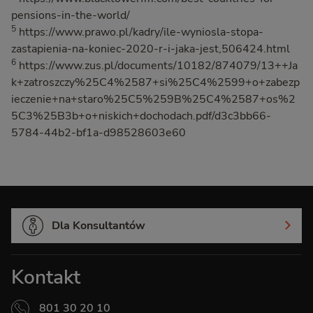
pensions-in-the-world/
5
https://www.prawo.pl/kadry/ile-wyniosla-stopa-
zastapienia-na-koniec-2020-r-i-jaka-jest,506424.html
6
https://www.zus.pl/documents/10182/874079/13++Ja
k+zatroszczy%25C4%2587+si%25C4%2599+o+zabezp
ieczenie+na+staro%25C5%259B%25C4%2587+os%2
5C3%25B3b+o+niskich+dochodach.pdf/d3c3bb66-
5784-44b2-bf1a-d98528603e60
Dla Konsultantów
Kontakt
801 30 20 10