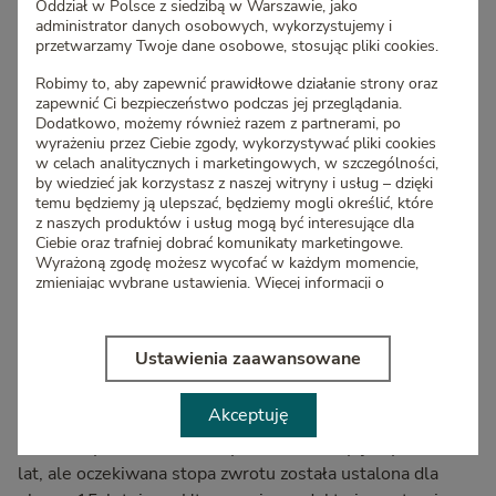
70% w wariancie konserwatywnym oraz nie mniej niż
Oddział w Polsce z siedzibą w Warszawie, jako
administrator danych osobowych, wykorzystujemy i
45% dla opcji zrównoważonej. Pozostała część aktywów
przetwarzamy Twoje dane osobowe, stosując pliki cookies.
lokowana jest w akcje, nieruchomości lub inne
instrumenty finansowe.
Robimy to, aby zapewnić prawidłowe działanie strony oraz
zapewnić Ci bezpieczeństwo podczas jej przeglądania.
Dodatkowo, możemy również razem z partnerami, po
– To rozwiązanie dla osób poszukujących alternatywnych
wyrażeniu przez Ciebie zgody, wykorzystywać pliki cookies
form oszczędzania wobec niskooprocentowanych lokat i
w celach analitycznych i marketingowych, w szczególności,
by wiedzieć jak korzystasz z naszej witryny i usług – dzięki
rachunków oszczędnościowych. PRU Inwestycja to
temu będziemy ją ulepszać, będziemy mogli określić, które
narzędzie zarówno dla osób doświadczonych, jak i
z naszych produktów i usług mogą być interesujące dla
rozpoczynających przygodę z inwestowaniem, stanowiące
Ciebie oraz trafniej dobrać komunikaty marketingowe.
Wyrażoną zgodę możesz wycofać w każdym momencie,
uzupełnienie ich portfela inwestycyjnego.
– mówi Radek
zmieniając wybrane ustawienia. Więcej informacji o
Gołaszewski.
korzystaniu z plików cookies oraz o przetwarzaniu Twoich
danych osobowych, w tym o przysługujących Ci
PRU Inwestycja to ubezpieczenie z UFK. By skorzystać z
uprawnieniach, znajdziesz w
Polityce cookies
Ustawienia zaawansowane
rozwiązania, Klient powinien dokonać jednorazowej
Wybierz „Akceptuję” i wyraź zgodę na używanie tych
wpłaty w wysokości minimum 40 tys. Łączna wartość
plików cookies. Wybierz „Ustawienia zaawansowane”,
Akceptuję
rachunku nie może jednak przekroczyć kwoty 5 mln zł.
jeśli wolisz wybrać rodzaje plików cookies, których
będziemy mogli używać.
Minimalny rekomendowany okres inwestycji wynosi 10
lat, ale oczekiwana stopa zwrotu została ustalona dla
W każdej chwili możesz zmienić ustawienia – szczegółowe