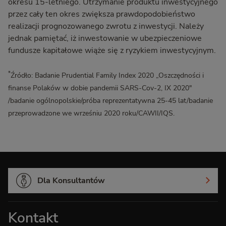
okresu 15-letniego. Utrzymanie produktu inwestycyjnego
informacje znajdziesz w Polityce cookies. To Ty decydujesz!
przez cały ten okres zwiększa prawdopodobieństwo
realizacji prognozowanego zwrotu z inwestycji. Należy
jednak pamiętać, iż inwestowanie w ubezpieczeniowe
fundusze kapitałowe wiąże się z ryzykiem inwestycyjnym.
*
Źródło: Badanie Prudential Family Index 2020 „Oszczędności i
finanse Polaków w dobie pandemii SARS-Cov-2, IX 2020″
/badanie ogólnopolskie/próba reprezentatywna 25-45 lat/badanie
przeprowadzone we wrześniu 2020 roku/CAWII/IQS.
Dla Konsultantów
Kontakt