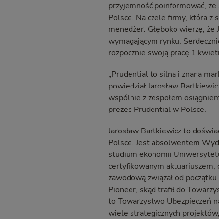
przyjemność poinformować, że 
Polsce. Na czele firmy, która z
menedżer. Głęboko wierzę, że Ja
wymagającym rynku. Serdecznie
rozpocznie swoją pracę 1 kwiet
„Prudential to silna i znana ma
powiedział Jarosław Bartkiewic
wspólnie z zespołem osiągniemy
prezes Prudential w Polsce.
Jarosław Bartkiewicz to doświa
Polsce. Jest absolwentem Wydz
studium ekonomii Uniwersytet
certyfikowanym aktuariuszem, o
zawodową związał od początku 
Pioneer, skąd trafił do Towarz
to Towarzystwo Ubezpieczeń na 
wiele strategicznych projektów