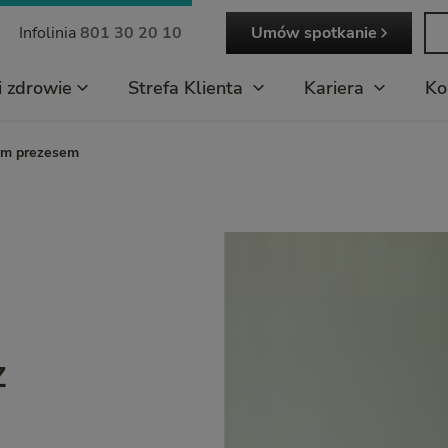
Infolinia
801 30 20 10
Umów spotkanie
i zdrowie
Strefa Klienta
Kariera
Ko
ym prezesem
z