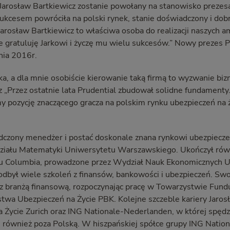
Jarosław Bartkiewicz zostanie powołany na stanowisko prezes
 sukcesem powróciła na polski rynek, stanie doświadczony i do
rosław Bartkiewicz to właściwa osoba do realizacji naszych am
 gratuluję Jarkowi i życzę mu wielu sukcesów.” Nowy prezes P
nia 2016r.
rka, a dla mnie osobiście kierowanie taką firmą to wyzwanie bi
z „Przez ostatnie lata Prudential zbudował solidne fundamenty
 pozycję znaczącego gracza na polskim rynku ubezpieczeń na ż
dczony menedżer i postać doskonale znana rynkowi ubezpieczeń
iału Matematyki Uniwersytetu Warszawskiego. Ukończył równ
u Columbia, prowadzone przez Wydział Nauk Ekonomicznych U
dbył wiele szkoleń z finansów, bankowości i ubezpieczeń. Swo
z branżą finansową, rozpoczynając pracę w Towarzystwie Fund
ystwa Ubezpieczeń na Życie PBK. Kolejne szczeble kariery Jaros
Życie Zurich oraz ING Nationale-Nederlanden, w której spędził 
, również poza Polską. W hiszpańskiej spółce grupy ING Nati