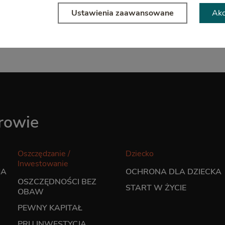
 chwili możesz zmienić ustawienia – szczegółowe informacje znajdziesz
Ustawienia zaawansowane
Akc
 cookies. To Ty decydujesz!
drowie
Oszczędzanie /
Dziecko
Inwestowanie
JA
OCHRONA DLA DZIECKA
OSZCZĘDNOŚCI BEZ
START W ŻYCIE
OBAW
PEWNY KAPITAŁ
PRU INWESTYCJA