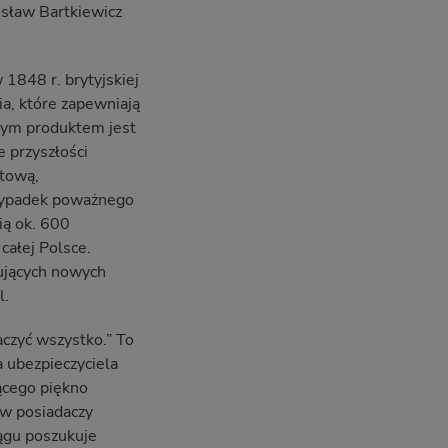
osław Bartkiewicz
1848 r. brytyjskiej
a, które zapewniają
wym produktem jest
e przyszłości
ktową,
 wypadek poważnego
ią ok. 600
 całej Polsce.
ujących nowych
l.
aczyć wszystko.” To
 ubezpieczyciela
ącego piękno
ów posiadaczy
iągu poszukuje