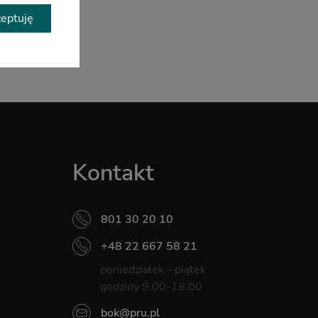
 w
eptuję
Kontakt
801 30 20 10
+48 22 667 58 21
poniedziałek - piątek
godziny 9.00-18.00
bok@pru.pl