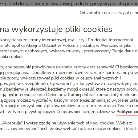
sprzed drugiej wojny światowej, a do tej pory wypłaciła pon
 z polis wystawionych przed wojną. Informacje o poszukiwani
Odrzuć pliki cookies z wyjątkie
na polskiej i brytyjskiej stronie internetowej Prudential. Li
d adresem http://www.prudential.co.uk/customers/pre-world-wa
na wykorzystuje pliki cookies
eresy. Prudential wspiera również akcję społeczną „Daję Słow
korzystania ze strony internetowej, my – czyli Prudential International
słowu oraz promującą dotrzymywanie obietnic. W czerwcu 201
e plc Spółka Akcyjna Oddział w Polsce z siedzibą w Warszawie, jako
 konkursie Golden Arrow, za najlepszą i najbardziej efektywn
trator danych osobowych, wykorzystujemy i przetwarzamy Twoje dane 
5r. kampania dotrzymanych obietnic zwyciężyła w kategorii „
pliki cookies.
Effie (nie przyznano złotej statuetki).
o, aby zapewnić prawidłowe działanie strony oraz zapewnić Ci bezpiec
jej przeglądania. Dodatkowo, możemy również razem z partnerami, po w
homił w Polsce program edukacji finansowej dla dzieci pod na
ebie zgody, wykorzystywać pliki cookies w celach analitycznych i
abawny sposób uczą dzieci mądrego korzystania z pieniędzy, tł
gowych, w szczególności, by wiedzieć jak korzystasz z naszej witryny i u
emu będziemy ją ulepszać, będziemy mogli określić, które z naszych prod
rogram oparto na czterech filarach: zarabianiu, wydawaniu, os
gą być interesujące dla Ciebie oraz trafniej dobrać komunikaty marketi
pnym na stronie internetowej www.cha-ching.pl materiałom, 
ą zgodę możesz wycofać w każdym momencie, zmieniając wybrane usta
czyciel i przeprowadzić cykl praktycznych lekcji ze swoimi dzieć
nformacji o korzystaniu z plików cookies oraz o przetwarzaniu Twoich da
h, w tym o przysługujących Ci uprawnieniach, znajdziesz w
Polityce c
ł wyróżniony w międzynarodowym konkursie Stevie Awards or
był wielokrotnie nagradzany za kreacje i skuteczność swoich k
„Akceptuję” i wyraź zgodę na używanie tych plików cookies. Wybierz
agrodę Srebrne Effie – wygrywając kategorię „ubezpieczenia” 
nia zaawansowane”, jeśli wolisz wybrać rodzaje plików cookies, których
y mogli używać.