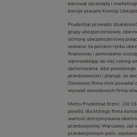
kierował sprzedażą i marketing
kieruje pracami Komisji Ubezpie
Prudential prowadzi działalnoś
grupy ubezpieczeniowej, obecne
ochronę ubezpieczeniową połąc
unikalne na polskim rynku ubez
finansowej i pomnażanie oszczę
wprowadzając do niej szereg 
zachorowania, albo poważnego u
przedstawicieli i planuje, że do
Docelowo firma chce posiadać 
wyzwań zawodowych firma utwor
Motto Prudential brzmi: „Od 165
powód, dla którego firma konse
wartość dotrzymywania obietni
przedwojennej Warszawy, zaś w
przedwojennych polis, wystawio