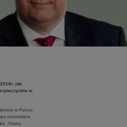
2016r. Jak
ezpieczyciela w
dential w Polsce.
ynku menedżera,
ała: „Mamy