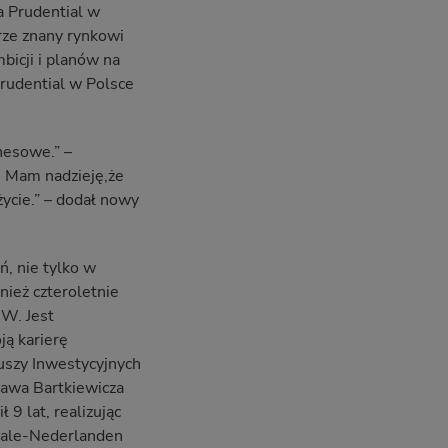
a Prudential w
brze znany rynkowi
bicji i planów na
rudential w Polsce
znesowe.” –
. Mam nadzieję,że
ycie.” – dodał nowy
, nie tylko w
ież czteroletnie
W. Jest
ją karierę
uszy Inwestycyjnych
ława Bartkiewicza
9 lat, realizując
onale-Nederlanden