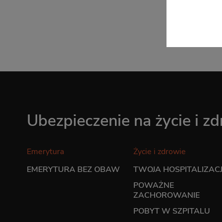
W każdej
Polityce
Ubezpieczenie na życie i z
Emerytura
Życie i zdrowie
EMERYTURA BEZ OBAW
TWOJA HOSPITALIZAC
POWAŻNE
ZACHOROWANIE
POBYT W SZPITALU