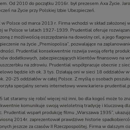
iem. Od 2010 do początku 2016r. był prezesem Axa Życie. Jar
czeń na Życie przy Polskiej Izbie Ubezpieczeń.
ć w Polsce od marca 2013 r. Firma wchodzi w skład założonej w 
j w Polsce w latach 1927-1939. Prudential oferuje rozwiązani
zoną z możliwością oszczędzania na dowolny cel, a jego flago
pieczenie na życie „Premiopolisa”, pozwalające na zaplanowani
dności. Prudential konsekwentnie rozwija swoją ofertę produ
umów dodatkowych, zabezpieczających klientów finansowo na
szczerbku na zdrowiu. Prudential współpracuje obecnie z siec
celowo będzie ich ok. 3 tys. Działają oni w sieci 18 oddziałów w
ok. 20-25 oddziałów w całej Polsce. Z myślą o osobach poszuk
zyła specjalny serwis internetowy www.kariera-prudential.p
 lat staramy się robić więcej niż inni, bo dla kogoś może to zn
kwentnie komunikuje swoją wieloletnią tradycję i kluczową dla
c. Prudential wsparł produkcję filmu „Warszawa 1935”, ukazuj
iosną 2014r. zaprezentował prawdziwe historie spadkobierc
nych jeszcze za czasów II Rzeczpospolitej. Firma w dalszym c