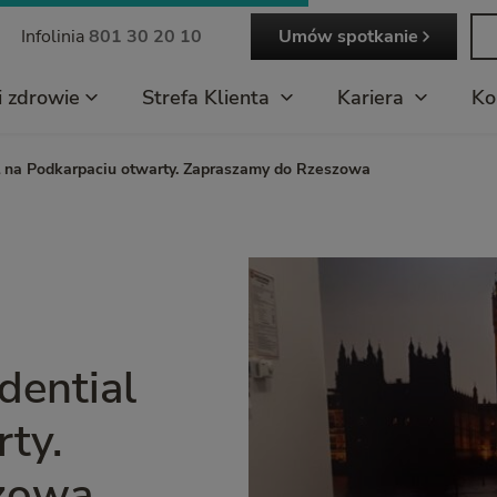
Infolinia
801 30 20 10
Umów spotkanie
i zdrowie
Strefa Klienta
Kariera
Ko
l na Podkarpaciu otwarty. Zapraszamy do Rzeszowa
dential
ty.
zowa