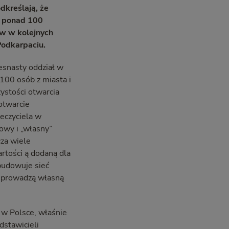
dkreślają, że
o ponad 100
ów w kolejnych
Podkarpaciu.
zesnasty oddział w
100 osób z miasta i
zystości otwarcia
otwarcie
eczyciela w
owy i „własny”
cza wiele
artości ą dodaną dla
zbudowuje sieć
, prowadzą własną
 w Polsce, właśnie
dstawicieli