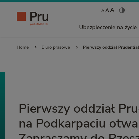
A
A
A
Ubezpieczenie na życie 
Home
Biuro prasowe
Pierwszy oddział Prudentia
Pierwszy oddział Pru
na Podkarpaciu otwar
Zapraszamy do Rzes