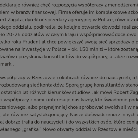
deklaruje również chęć rozpoczęcia współpracy z menedżerami
niem w branży finansowej. Firma oferuje im kompleksowe szko
ert Zagata, dyrektor sprzedaży agencyjnej w Polsce, również o
iego oddziału, podkreśla, że kolejne otwarcie dowodzi realiza
oło 20-25 oddziałów w całym kraju i współpracować docelowo 
 tylko roku Prudential chce powiększyć swoją sieć sprzedaży o
owane na inwestycje w Polsce – ok. 150 mln zł – które zostan
ziałów i pozyskania konsultantów do współpracy, a także rozwój
marki.
 współpracy w Rzeszowie i okolicach również do nauczycieli, a 
rozbudowaną sieć kontaktów. Sporą grupę konsultantów stano
 ostatnich lat różnych kierunków studiów. Jak mówi Robert Zag
 współpracy z nami i interesuje nas każdy, kto świadomie po
zeniowego, albo przynajmniej chce spróbować swoich sił w nas
 ale również satysfakcjonujący. Nasze doświadczenia z innych 
l dobrze trafia do nauczycieli i do wszystkich osób, które ceni
łasnego „grafika.” Nowo otwarty oddział w Rzeszowie mieści s