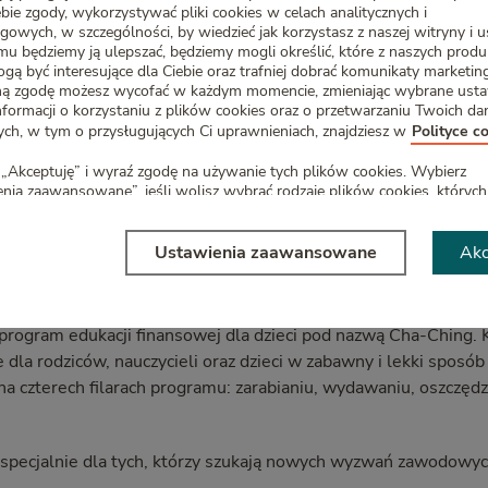
ebie zgody, wykorzystywać pliki cookies w celach analitycznych i
 wojną światową. Prudential wspiera również akcję społeczną 
gowych, w szczególności, by wiedzieć jak korzystasz z naszej witryny i u
rtości danemu słowu. Jesienią 2014r. Prudential przedstawił 
emu będziemy ją ulepszać, będziemy mogli określić, które z naszych prod
gą być interesujące dla Ciebie oraz trafniej dobrać komunikaty marketi
nnych polis, prezentując autentycznych potomków swoich dawn
ą zgodę możesz wycofać w każdym momencie, zmieniając wybrane usta
storie są prawdziwe. Firma wciąż poszukuje spadkobierców prz
nformacji o korzystaniu z plików cookies oraz o przetwarzaniu Twoich da
dostępne na stronie internetowej ubezpiec zyciela. Motto Prude
h, w tym o przysługujących Ci uprawnieniach, znajdziesz w
Polityce c
j niż inni, bo dla kogoś może to znaczyć wszystko.” Firma znana 
„Akceptuję” i wyraź zgodę na używanie tych plików cookies. Wybierz
nej związanej z poszukiwaniem spadkobierców przedwojennych 
nia zaawansowane”, jeśli wolisz wybrać rodzaje plików cookies, których
c, kluczowej wartości dla towarzystwa ubezpieczeniowego. Pru
y mogli używać.
untów szterlingów tytułem odszkodowań dla posiadaczy i spad
 chwili możesz zmienić ustawienia – szczegółowe informacje znajdziesz
Ustawienia zaawansowane
Akc
nych w Polsce. Wciąż poszukiwane są osoby, które mogą być 
 cookies. To Ty decydujesz!
eczyciela. Lista przedwojennych klientów firmy znajduje się
ustomers/pre-world-war-ll-polish-business/przedwojennenter
program edukacji finansowej dla dzieci pod nazwą Cha-Ching.
e dla rodziców, nauczycieli oraz dzieci w zabawny i lekki sposó
 na czterech filarach programu: zarabianiu, wydawaniu, oszczędz
specjalnie dla tych, którzy szukają nowych wyzwań zawodowyc