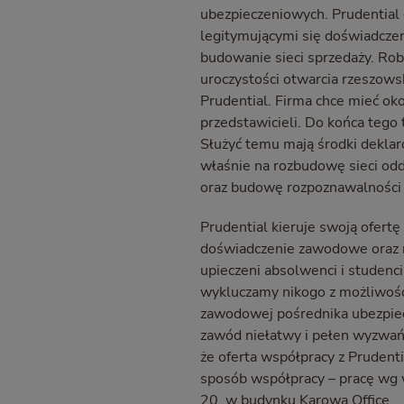
ubezpieczeniowych. Prudential 
legitymującymi się doświadcze
budowanie sieci sprzedaży. Rob
uroczystości otwarcia rzeszowsk
Prudential. Firma chce mieć ok
przedstawicieli. Do końca tego
Służyć temu mają środki deklar
właśnie na rozbudowę sieci odd
oraz budowę rozpoznawalności 
Prudential kieruje swoją ofertę
doświadczenie zawodowe oraz 
upieczeni absolwenci i studenci
wykluczamy nikogo z możliwości
zawodowej pośrednika ubezpiec
zawód niełatwy i pełen wyzwań,
że oferta współpracy z Prudentia
sposób współpracy – pracę wg w
20, w budynku Karowa Office.