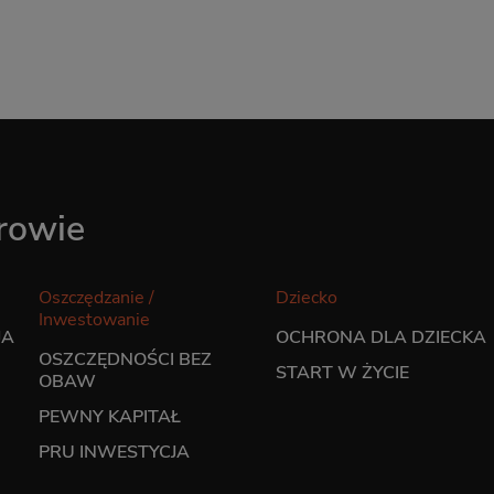
drowie
Oszczędzanie /
Dziecko
Inwestowanie
JA
OCHRONA DLA DZIECKA
OSZCZĘDNOŚCI BEZ
START W ŻYCIE
OBAW
PEWNY KAPITAŁ
PRU INWESTYCJA