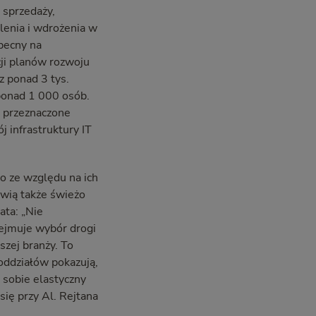
 sprzedaży,
lenia i wdrożenia w
becny na
cji planów rozwoju
z ponad 3 tys.
 ponad 1 000 osób.
ą przeznaczone
 infrastruktury IT
to ze względu na ich
wią także świeżo
ata: „Nie
dejmuje wybór drogi
zej branży. To
oddziałów pokazują,
ą sobie elastyczny
ię przy Al. Rejtana