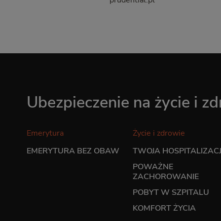
prudential.pl
Ubezpieczenie na życie i z
Emerytura
Życie i zdrowie
EMERYTURA BEZ OBAW
TWOJA HOSPITALIZAC
POWAŻNE
ZACHOROWANIE
POBYT W SZPITALU
KOMFORT ŻYCIA