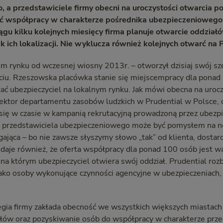
 a przedstawiciele firmy obecni na uroczystości otwarcia po
ć współpracy w charakterze pośrednika ubezpieczenioweg
iągu
kilku kolejnych miesięcy firma planuje otwarcie oddział
ak
ich lokalizacji. Nie wyklucza również kolejnych otwarć na 
kim rynku od wczesnej wiosny 2013r. – otworzył dzisiaj swój s
ciu. Rzeszowska placówka stanie się miejscempracy dla ponad 
kać ubezpieczyciel na lokalnym rynku. Jak mówi obecna na uroc
rektor departamentu zasobów ludzkich w Prudential w Polsce, 
się w czasie w kampanią rekrutacyjną prowadzoną przez ubezpi
aca przedstawiciela ubezpieczeniowego może być pomysłem na n
ająca – bo nie zawsze słyszymy słowo „tak” od klienta, dostar
odaje również, że oferta współpracy dla ponad 100 osób jest w
 na którym ubezpieczyciel otwiera swój oddział. Prudential ro
 jako osoby wykonujące czynności agencyjne w ubezpieczeniach
egia firmy zakłada obecność we wszystkich większych miastach
łów oraz pozyskiwanie osób do współpracy w charakterze prze