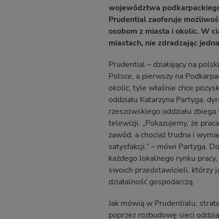
województwa
podkarpackiego,
Prudential zaoferuje
możliwoś
osobom z miasta i okolic. W c
miastach, nie zdradzając jedn
Prudential – działający na pols
Polsce, a pierwszy na Podkarpa
okolic, tyle właśnie chce pozys
oddziału Katarzyna Partyga, dy
rzeszowskiego oddziału zbiega 
telewizji. „Pokazujemy, że pr
zawód, a chociaż trudna i wymag
satysfakcji.” – mówi Partyga. D
każdego lokalnego rynku pracy,
swoich przedstawicieli, którzy
działalność gospodarczą.
Jak mówią w Prudentialu, strat
poprzez rozbudowę sieci oddzia