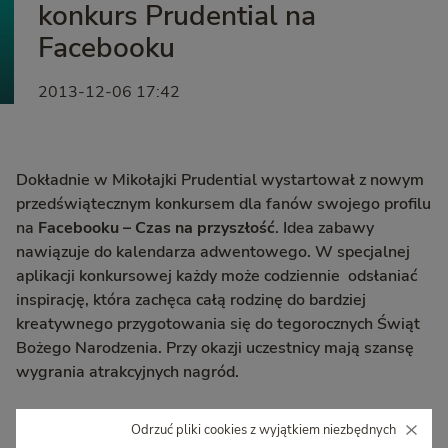
konkurs Prudential na
Facebooku
2013-12-06 17:42
Dokładnie w Mikołajki Prudential wystartował z nowym
przedświątecznym konkursem dla fanów swojego profilu
na
Facebooku – Czas na przyszłość
. Idea zabawy
nawiązuje do kalendarza adwentowego. W specjalnej
aplikacji konkursowej każdy może codziennie odsłaniać
inspirację, która zachęca całą rodzinę do bardziej
kreatywnego przygotowania się do tegorocznych Świąt
Bożego Narodzenia. Przy okazji uczestnicy mają szansę
wygrania atrakcyjnych nagród.
Odrzuć pliki cookies z wyjątkiem niezbędnych