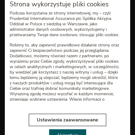
Strona wykorzystuje pliki cookies
Podczas korzystania ze strony internetowej, my – czyli
Dla Konsultantów
Prudential International Assurance plc Spółka Akcyjna
Oddział w Polsce z siedzibą w Warszawie, jako
administrator danych osobowych, wykorzystujemy i
przetwarzamy Twoje dane osobowe, stosując pliki cookies.
Kontakt
Robimy to, aby zapewnić prawidłowe działanie strony oraz
zapewnić Ci bezpieczeństwo podczas jej przeglądania.
801 30 20 10
Dodatkowo, możemy również razem z partnerami, po
wyrażeniu przez Ciebie zgody, wykorzystywać pliki cookies
+48 22 667 58 21
w celach analitycznych i marketingowych, w szczególności,
by wiedzieć jak korzystasz z naszej witryny i usług – dzięki
poniedziałek - piątek
temu będziemy ją ulepszać, będziemy mogli określić, które
godziny 9.00-18.00
z naszych produktów i usług mogą być interesujące dla
Ciebie oraz trafniej dobrać komunikaty marketingowe.
bok@pru.pl
Wyrażoną zgodę możesz wycofać w każdym momencie,
zmieniając wybrane ustawienia. Więcej informacji o
Oddziały i Konsultanci
korzystaniu z plików cookies oraz o przetwarzaniu Twoich
danych osobowych, w tym o przysługujących Ci
uprawnieniach, znajdziesz w
Polityce cookies
Ubezpieczenie na życie i zdrowie
Ustawienia zaawansowane
Wybierz „Akceptuję” i wyraź zgodę na używanie tych
plików cookies. Wybierz „Ustawienia zaawansowane”,